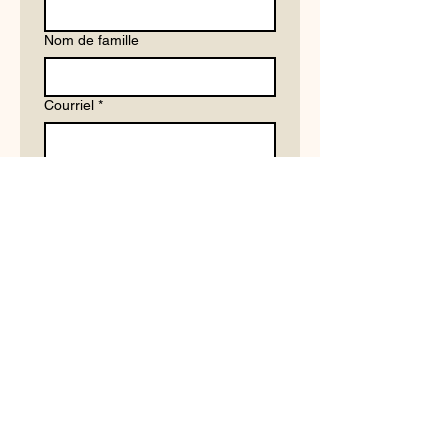
Nom de famille
Courriel
*
Écrire un message
*
Soumettre