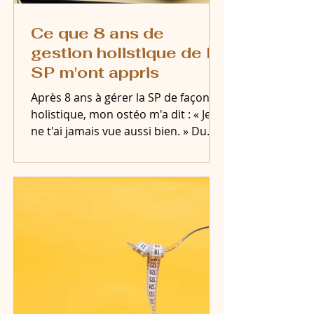
Ce que 8 ans de
gestion holistique de la
SP m'ont appris
Après 8 ans à gérer la SP de façon
holistique, mon ostéo m'a dit : « Je
ne t'ai jamais vue aussi bien. » Du
cannabis cultivé dans ma cour aux
suppléments ajoutés un à la fois —
j'ai bâti ce protocole moi-même.
Parce que personne d'autre ne peut
faire ce travail à ma place. 💪