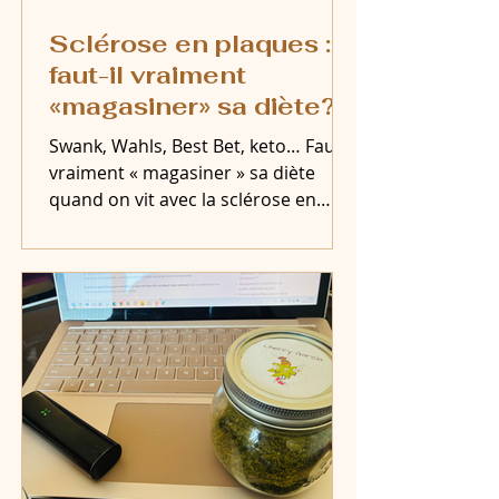
Sclérose en plaques :
faut-il vraiment
«magasiner» sa diète?
Swank, Wahls, Best Bet, keto… Faut-il
vraiment « magasiner » sa diète
quand on vit avec la sclérose en
plaques? J'ai comparé, et ce que j'ai
trouvé m'a surprise.