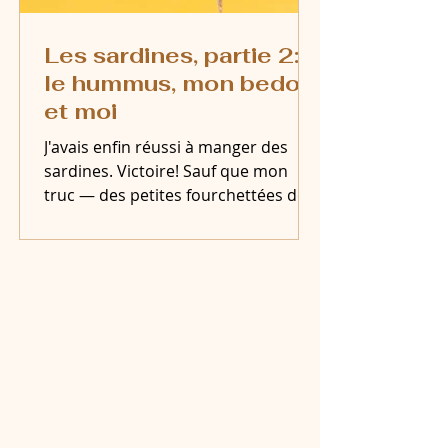
Les sardines, partie 2:
le hummus, mon bedon
et moi
J'avais enfin réussi à manger des
sardines. Victoire! Sauf que mon
truc — des petites fourchettées de
hummus presque tous les jours — a
fini par paraître. Voici l'histoire de
l'héroïne mal-aimée, du complice
trop charmant, et de mon bedon qui
tient les comptes.